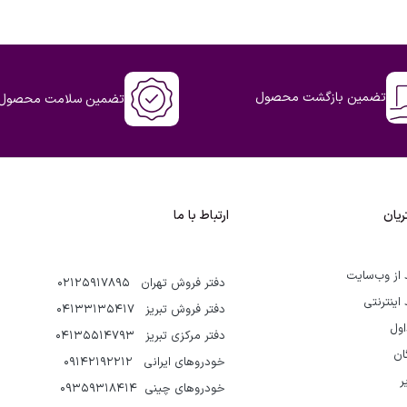
تضمین بازگشت محصول
تضمین سلامت محصول
یان
ارتباط با ما
 از وب‌سایت
دفتر فروش تهران 02125917895
 اینترنتی
دفتر فروش تبریز 04133135417
اول
دفتر مرکزی تبریز 04135514793
گان
خودروهای ایرانی 09142192212
ر
خودروهای چینی 09359318414