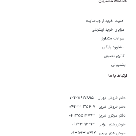
خدمات مشتریان
امنیت خرید از وب‌سایت
مزایای خرید اینترنتی
سوالات متداول
مشاوره رایگان
گالری تصاویر
پشتیبانی
ارتباط با ما
دفتر فروش تهران 02125917895
دفتر فروش تبریز 04133135417
دفتر مرکزی تبریز 04135514793
خودروهای ایرانی 09142192212
خودروهای چینی 09359318414