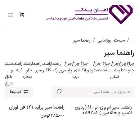
رف نظر و مشاهده محتوا
...
سیستم روشنایی
راهنما سپر
راهنما سپر
چراغ
چراغ
چراغ
چراغ
چراغ
چراغ
چراغ
چراغ
راهنما
راهنما
راهنما
راهنما
راهنما
شیشه
لا
جلو
خطر
مه
سقف
صندوق
پلاک
لای
پلیسی
پارک
گلگیر
سپر
جلو
آینه
و
شکن
درب
پنجره
طلق
چراغ
فیلترها
راهنما سپر ام وی ام 110 (بدون
راهنما سپر پراید 141 فن آوران
لامپ و جالامپی) کد0892
285,000
تومان