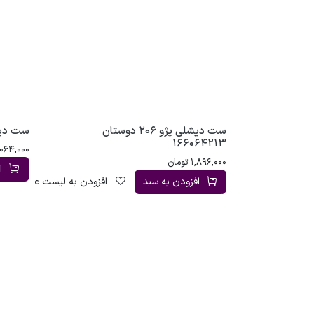
ست دیشلی پژو 206 دوستان
ست دیشلی پژو 
166064213
,064,000
1,896,000
تومان
ا
افزودن به سبد
افزودن به لیست علاقه‌مندی