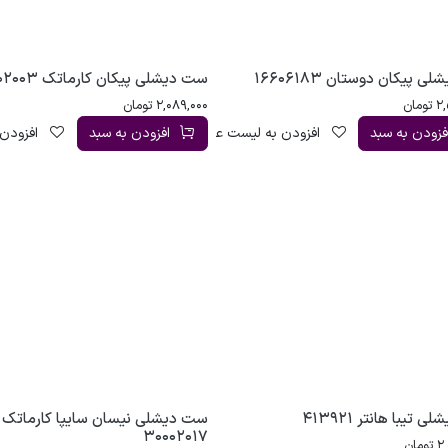
 پیکان دوستان 16606183
ست دیشلی پیکان کارماتک 30002003
2,
تومان
2,089,000
تومان
فزودن به سبد
افزودن به لیست علاقه‌مندی
افزودن به سبد
افزودن 
 تیبا هانتر 413921
ست دیشلی نیسان سایپا کارماتک
30002017
2
تومان