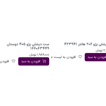
206 هانتر 423941
ست دیشلی پژو 405 دوستان
166063449
2
تومان
1,989,000
تومان
فزودن به سبد
افزودن به لیست علاقه‌مندی
افزودن به سبد
افزودن 