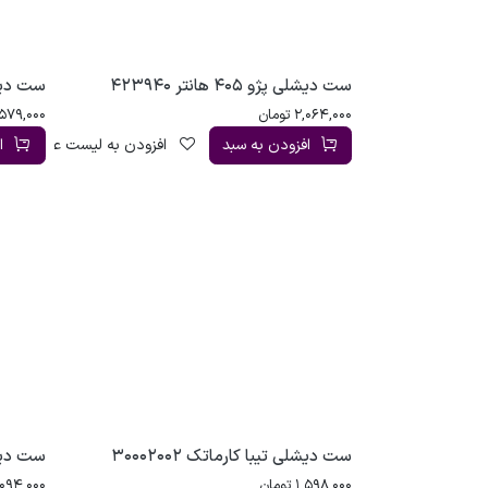
ست دیشلی پژو 405 هانتر 423940
ست دیشلی
2,064,000
تومان
579,000
افزودن به سبد
افزودن به لیست علاقه‌مندی
ا
ست دیشلی تیبا کارماتک 30002002
ست دیشلی
1,598,000
تومان
,094,000