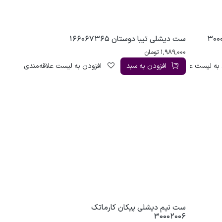
ست دیشلی تیبا دوستان 166067365
1,989,000
تومان
به لیست علاقه‌مندی
افزودن به سبد
افزودن به لیست علاقه‌مندی
ست نیم دیشلی پیکان کارماتک
30002006