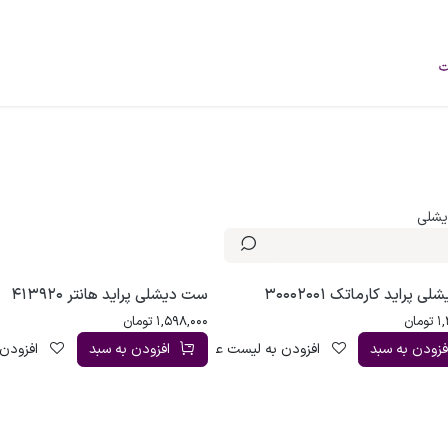
فروشگاه
محصولات
خودرو‌های سبک
برند
درباره ما
وبلاگ
شلی
 پراید کارماتک 30002001
ست دیشلی پراید هانتر 413920
1
تومان
1,598,000
تومان
فزودن به سبد
افزودن به لیست علاقه‌مندی
افزودن به سبد
افزودن 