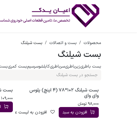
رف نظر و مشاهده محتوا
محصولات
بست و اتصالات
بست شیلنگ
بست شیلنگ
بست باطری
زیرباطری
سرباطری
کابلشو
سرسیم
بست کمری
بست 
بست شیلنگ 102*78 (4 اینچ) پلوس
بست شیلنگ 102*78 
وای وای
109,000
ت
98,000
تومان
ا
افزودن به سبد
افزودن به لیست علاقه‌مندی