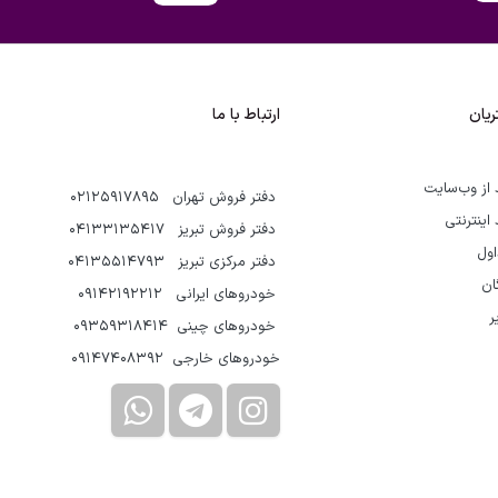
یان
ارتباط با ما
 از وب‌سایت
دفتر فروش تهران 02125917895
 اینترنتی
دفتر فروش تبریز 04133135417
اول
دفتر مرکزی تبریز 04135514793
گان
خودروهای ایرانی 09142192212
ر
خودروهای چینی 09359318414
خودروهای خارجی 09147408392