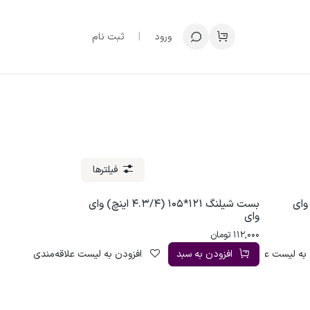
ورود
|
ثبت نام
فیلترها
4.1 اینچ) وای
بست شیلنگ 121*105 (4.3/4 اینچ) وای
وای
112,000
تومان
به لیست علاقه‌مندی
افزودن به سبد
افزودن به لیست علاقه‌مندی