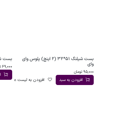
بست شیلنگ 51*32 (2 اینچ) پلوس وای
بست شیلنگ 51*32 (
وای
69,000
ت
95,000
تومان
ا
افزودن به سبد
افزودن به لیست علاقه‌مندی