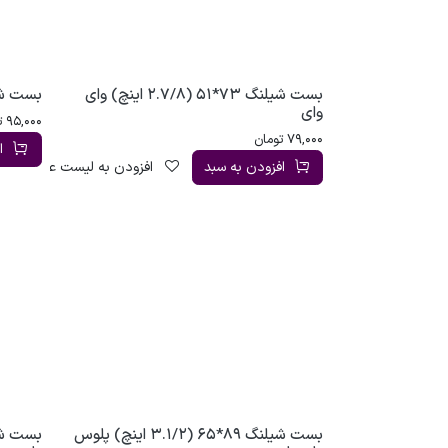
بست شیلنگ 73*51 (2.7/8 اینچ) وای
بست شیلنگ 76*57 (
وای
95,000
ت
79,000
تومان
ا
افزودن به سبد
افزودن به لیست علاقه‌مندی
بست شیلنگ 89*65 (3.1/2 اینچ) پلوس