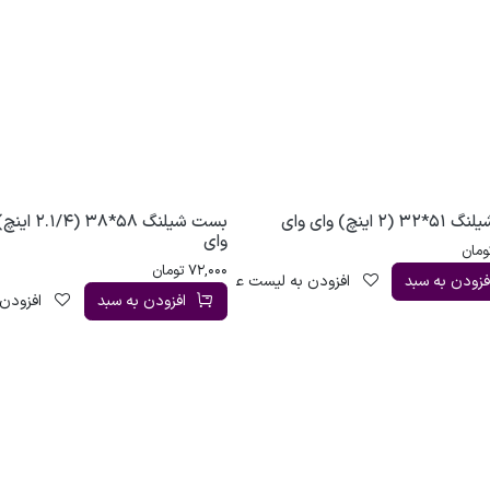
2 اینچ) وای وای
بست شیلنگ 58*38 (
وای
ومان
72,000
تومان
فزودن به سبد
افزودن به لیست علاقه‌مندی
افزودن به سبد
افزودن 