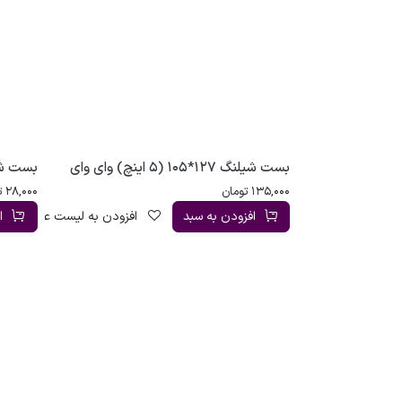
بست شیلنگ 127*105 (5 اینچ) وای وای
بست شیلنگ 13*8 (2
135,000
تومان
28,000
ت
افزودن به سبد
افزودن به لیست علاقه‌مندی
ا