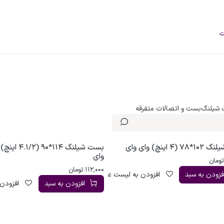
فروشگاه
محصولات
خودرو‌های سبک
برند
درباره ما
وبلاگ
شیلنگ
بست و اتصالات متفرقه
(4 اینچ) وای وای
بست شیلنگ 114*90 (/2
وای
ومان
112,000
تومان
فزودن به سبد
افزودن به لیست علاقه‌مندی
افزودن به سبد
افزودن 