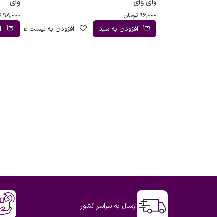
وای وای
وای
96,000
تومان
98,000
ت
افزودن به سبد
افزودن به لیست علاقه‌مندی
ا
ارسال به سراسر کشور