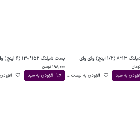
1/ اینچ) وای وای
بست شیلنگ 152*130 (6 اینچ) وای وای
ومان
198,000
تومان
فزودن به سبد
افزودن به لیست علاقه‌مندی
افزودن به سبد
افزودن 