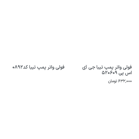
فولی واتر پمپ تیبا جی آی
فولی واتر پمپ تیبا کد0892
اس پی 520609
632,000
تومان