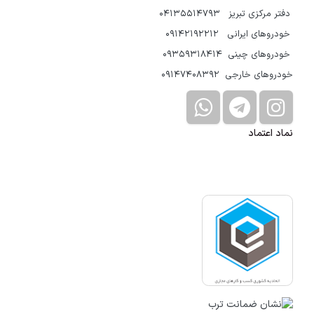
دفتر مرکزی تبریز 04135514793
خودروهای ایرانی 09142192212
خودروهای چینی 09359318414
خودروهای خارجی 09147408392
نماد اعتماد