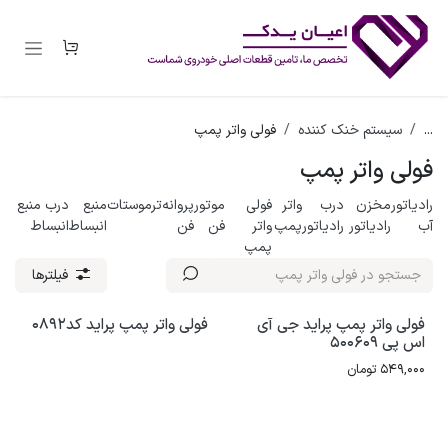
رف نظر و مشاهده محتوا
...
سیستم خنک کننده
فولی واتر پمپ
فولی واتر پمپ
رادیاتور
مخزن
درب
واتر
فولی
موتور
پروانه
ترموستات
منبع
درب منبع
آب
رادیاتور
رادیاتور
پمپ
واتر
فن
فن
انبساط
انبساط
پمپ
فیلترها
فولی واتر پمپ پراید جی آی
فولی واتر پمپ پراید کد0892
اس پی 500609
549,000
تومان