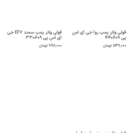
فولی واتر پمپ روآ جی آی اس
فولی واتر پمپ سمند EF7 جی
پی 440609
آی اس پی 330609
549,000
تومان
798,000
تومان