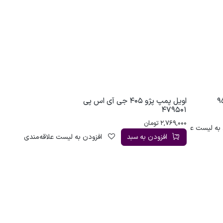
اویل پمپ پژو 405 جی آی اس پی
479501
2,769,000
تومان
به لیست علاقه‌مندی
افزودن به سبد
افزودن به لیست علاقه‌مندی