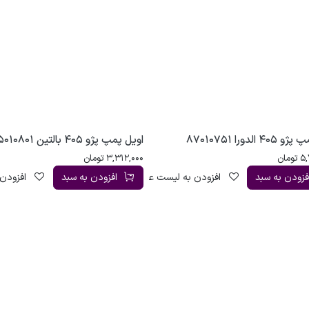
 الدورا 87010751
اویل پمپ پژو 405 بالتین 95010801
5,
تومان
3,312,000
تومان
فزودن به سبد
افزودن به لیست علاقه‌مندی
افزودن به سبد
افزودن 