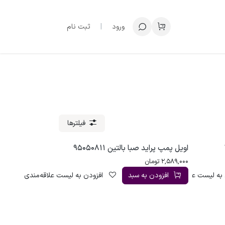
ورود
|
ثبت نام
فیلترها
اویل پمپ پراید صبا بالتین 95050811
2,589,000
تومان
به لیست علاقه‌مندی
افزودن به سبد
افزودن به لیست علاقه‌مندی