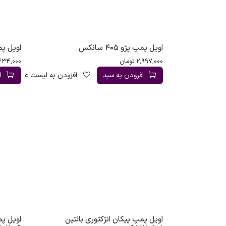
اویل پمپ پژو 405 سانکس
اویل پمپ پژو 5
2,997,000
تومان
434,000
افزودن به سبد
افزودن به لیست علاقه‌مندی
ا
اویل پمپ پیکان انژکتوری بالتین
اویل پم