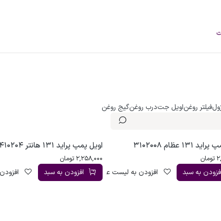
فروشگاه
محصولات
خودرو‌های سبک
برند
درباره ما
وبلاگ
ژول
فیلتر روغن
اویل جت
درب روغن
گیج روغن
 131 عظام 3102008
اویل پمپ پراید 131 هانتر 410204
2
تومان
2,258,000
تومان
فزودن به سبد
افزودن به لیست علاقه‌مندی
افزودن به سبد
افزودن 