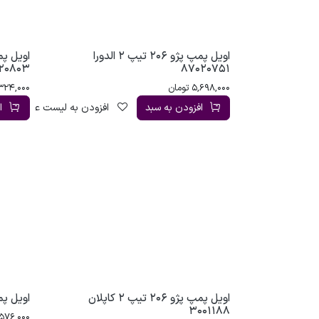
اویل پمپ پژو 206 تیپ 2 الدورا
20803
87020751
5,698,000
تومان
324,000
افزودن به سبد
افزودن به لیست علاقه‌مندی
ا
اویل پمپ پژو 206 تیپ 2 کاپلان
اویل پمپ پژو 206 
3001188
576,000