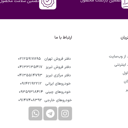
تضمین بازگشت محصول
تضمین سلامت محصول
یان
ارتباط با ما
 از وب‌سایت
دفتر فروش تهران 02125917895
 اینترنتی
دفتر فروش تبریز 04133135417
اول
دفتر مرکزی تبریز 04135514793
گان
خودروهای ایرانی 09142192212
ر
خودروهای چینی 09359318414
خودروهای خارجی 09147408392