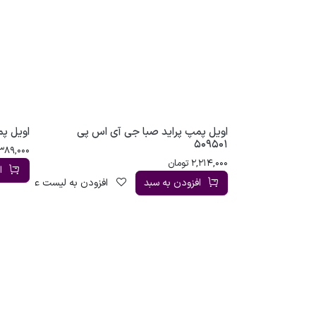
اویل پمپ پراید صبا جی آی اس پی
اویل پ
509501
389,000
2,214,000
تومان
ا
افزودن به سبد
افزودن به لیست علاقه‌مندی