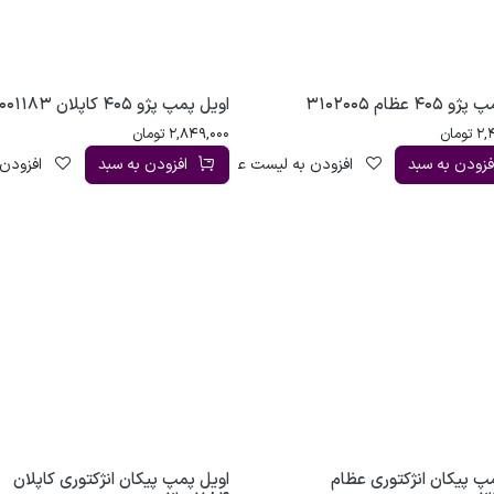
40 عظام 3102005
اویل پمپ پژو 405 کاپلان 3001183
2,
تومان
2,849,000
تومان
فزودن به سبد
افزودن به لیست علاقه‌مندی
افزودن به سبد
افزودن 
پ پیکان انژکتوری عظام
اویل پمپ پیکان انژکتوری کاپلان