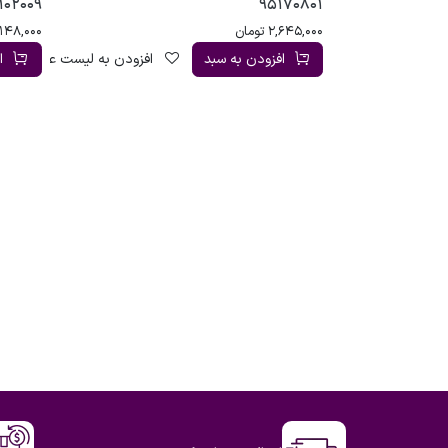
102009
95170801
2,645,000
تومان
,148,000
افزودن به سبد
افزودن به لیست علاقه‌مندی
ا