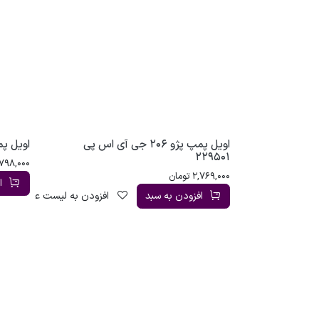
اویل پمپ پژو 206 جی آی اس پی
اویل پمپ پژو 405
229501
798,000
2,769,000
تومان
ا
افزودن به سبد
افزودن به لیست علاقه‌مندی