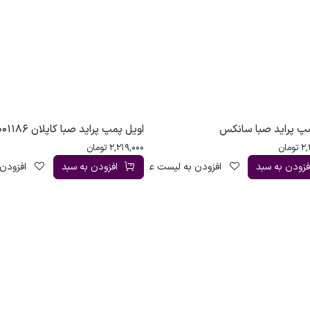
مپ پراید صبا سانکس
اویل پمپ پراید صبا کاپلان 3001186
2,
تومان
2,219,000
تومان
فزودن به سبد
افزودن به لیست علاقه‌مندی
افزودن به سبد
افزودن 