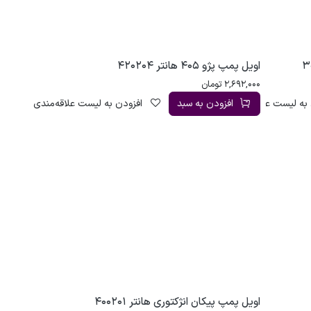
اویل پمپ پژو 405 هانتر 420204
2,692,000
تومان
به لیست علاقه‌مندی
افزودن به سبد
افزودن به لیست علاقه‌مندی
اویل پمپ پیکان انژکتوری هانتر 400201