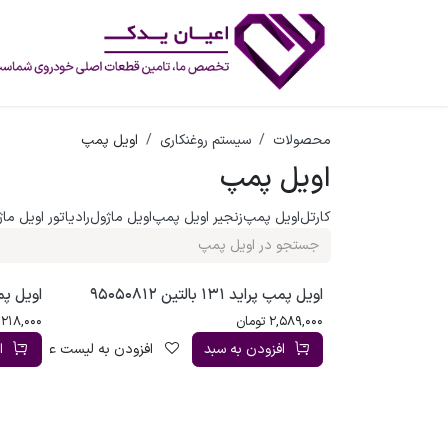
رف نظر و مشاهده محتوا
محصولات
سیستم روغنکاری
اویل پمپ
اویل پمپ
کارتل
اویل پمپ
زنجیر اویل پمپ
اویل ماژول
رادیاتور اویل ما
اویل پمپ پراید 131 بالتین 95050812
اویل پمپ پراید
2,589,000
تومان
,218,000
افزودن به سبد
افزودن به لیست علاقه‌مندی
ا