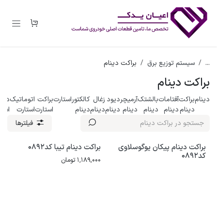
رف نظر و مشاهده محتوا
...
سیستم توزیع برق
براکت دینام
براکت دینام
دینام
براکت
آفتامات
بالشتک
آرمیچر
دیود
زغال
کالکتور
استارت
براکت
اتوماتیک
دند
دینام
دینام
دینام
دینام
دینام
دینام
دینام
استارت
استارت
استا
فیلترها
براکت دینام پیکان یوگوسلاوی
براکت دینام تیبا کد0892
کد0892
1,189,000
تومان