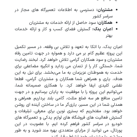
مشتریان:
دسترسی به اطلاعات تعمیرگاه‌ های مجاز در
سراسر کشور
همکاران:
سود حاصل از ارائه خدمات به مشتریان
اعیان یدک:
گسترش فضای کسب و کار و ارائه خدمات
بهتر
اعیان یدک، با اتکا به تعهد و تلاش بی‌ وقفه، در مسیر تکمیل
این پروژه عظیم گام بر می‌ دارد و همواره در جهت تامین رفاه
مشتریان و سود همکاران گرامی تلاش خواهد کرد. لبخند رضایت
شما، خستگی کار را از تنمان می‌ زداید و انگیزه مضاعفی برای
خدمت به هموطنان عزیزمان به ما می‌بخشد. برای نیل به این
هدف، یاری و همراهی شما همکاران و مشتریان گرامی، قطعا
نقشی کلیدی ایفا خواهد کرد. با همکاری صمیمانه شما،
می‌توانیم این پروژه را با موفقیت به پایان برسانیم و در جهت
تامین منافع هر سه ضلع مثلث، گامی بلند برداریم. همراهی و
همدلی شما در این مسیر، یاری‌گر ما در ساختن آینده‌ ای روشن
خواهد بود. مفتخریم که بستری نوین برای معرفی، تبلیغات و
گسترش فعالیت‌ های فروشگاه‌ های لوازم یدکی و تعمیرگاه‌ های
خودرو در سراسر کشور فراهم کرده‌ ایم. با عضویت در این
پورتال، می‌ توانید از مزایای متعددی بهره‌ مند شوید و به طور
موثرتری با مشتریان خود ارتباط برقرار کنید.