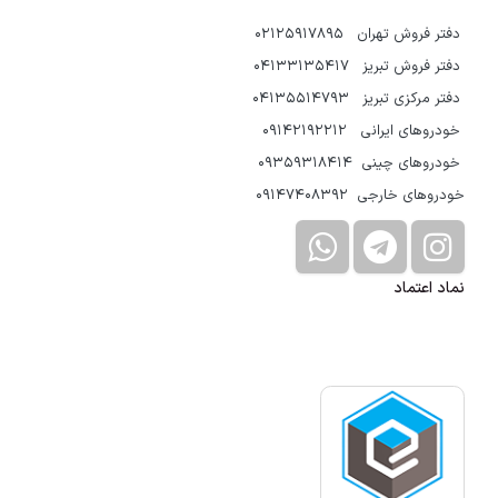
دفتر فروش تهران 02125917895
دفتر فروش تبریز 04133135417
دفتر مرکزی تبریز 04135514793
خودروهای ایرانی 09142192212
خودروهای چینی 09359318414
خودروهای خارجی 09147408392
نماد اعتماد