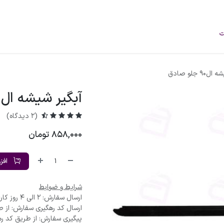
فروشگاه
محصولات
خودرو‌های سبک
برند
درباره ما
وبلاگ
9 جلو صادق
آبگیر شیشه ال90 جلو صادق
(2 دیدگاه)
858,000
تومان
افز
شرایط و ضوابط
ارسال سفارش: 2 الی 4 روز کاری
ارسال کد رهگیری سفارش: از ط
پیگیری سفارش: از طریق کد ره