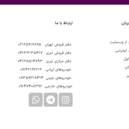
یان
ارتباط با ما
 از وب‌سایت
دفتر فروش تهران 02125917895
 اینترنتی
دفتر فروش تبریز 04133135417
اول
دفتر مرکزی تبریز 04135514793
گان
خودروهای ایرانی 09142192212
ر
خودروهای چینی 09359318414
خودروهای خارجی 09147408392