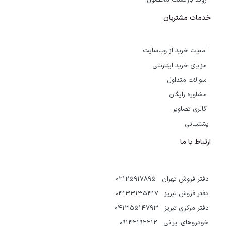
روند بازگشت محصول
خدمات مشتریان
امنیت خرید از وب‌سایت
مزایای خرید اینترنتی
سوالات متداول
مشاوره رایگان
گالری تصاویر
پشتیبانی
ارتباط با ما
دفتر فروش تهران 02125917895
دفتر فروش تبریز 04133135417
دفتر مرکزی تبریز 04135514793
خودروهای ایرانی 09142192212