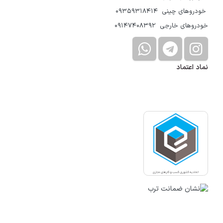
خودروهای چینی 09359318414
خودروهای خارجی 09147408392
نماد اعتماد