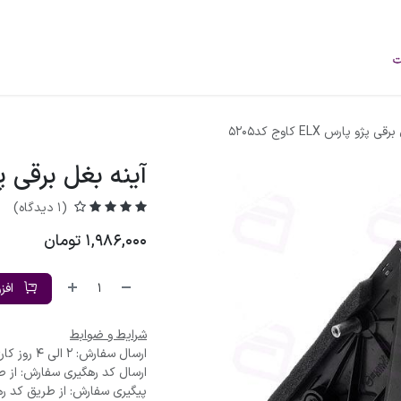
فروشگاه
محصولات
خودرو‌های سبک
برند
درباره ما
وبلاگ
 پژو پارس ELX کاوج کد5205
آینه بغل برقی پژو پارس X
(1 دیدگاه)
1,986,000
تومان
افز
شرایط و ضوابط
ارسال سفارش: 2 الی 4 روز کاری
ارسال کد رهگیری سفارش: از ط
پیگیری سفارش: از طریق کد ره