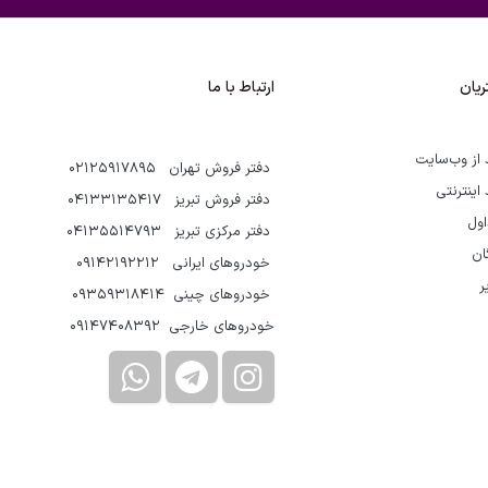
یان
ارتباط با ما
 از وب‌سایت
دفتر فروش تهران 02125917895
 اینترنتی
دفتر فروش تبریز 04133135417
اول
دفتر مرکزی تبریز 04135514793
گان
خودروهای ایرانی 09142192212
ر
خودروهای چینی 09359318414
خودروهای خارجی 09147408392