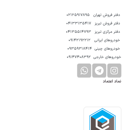
دفتر فروش تهران 02125917895
دفتر فروش تبریز 04133135417
دفتر مرکزی تبریز 04135514793
خودروهای ایرانی 09142192212
خودروهای چینی 09359318414
خودروهای خارجی 09147408392
نماد اعتماد