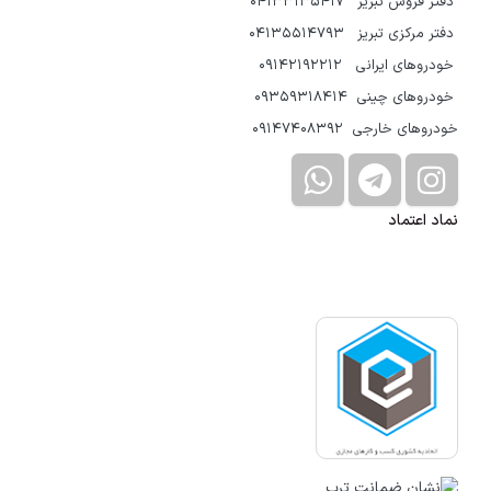
دفتر فروش تبریز 04133135417
دفتر مرکزی تبریز 04135514793
خودروهای ایرانی 09142192212
خودروهای چینی 09359318414
خودروهای خارجی 09147408392
نماد اعتماد