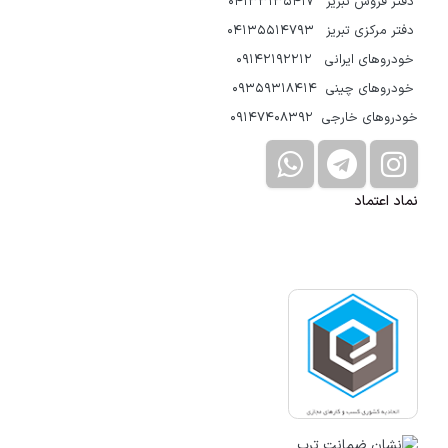
دفتر فروش تبریز 04133135417
دفتر مرکزی تبریز 04135514793
خودروهای ایرانی 09142192212
خودروهای چینی 09359318414
خودروهای خارجی 09147408392
نماد اعتماد