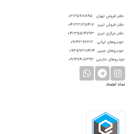
دفتر فروش تهران 02125917895
دفتر فروش تبریز 04133135417
دفتر مرکزی تبریز 04135514793
خودروهای ایرانی 09142192212
خودروهای چینی 09359318414
خودروهای خارجی 09147408392
نماد اعتماد