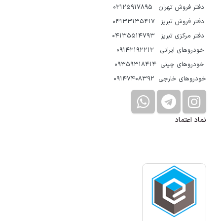
دفتر فروش تهران 02125917895
دفتر فروش تبریز 04133135417
دفتر مرکزی تبریز 04135514793
خودروهای ایرانی 09142192212
خودروهای چینی 09359318414
خودروهای خارجی 09147408392
نماد اعتماد