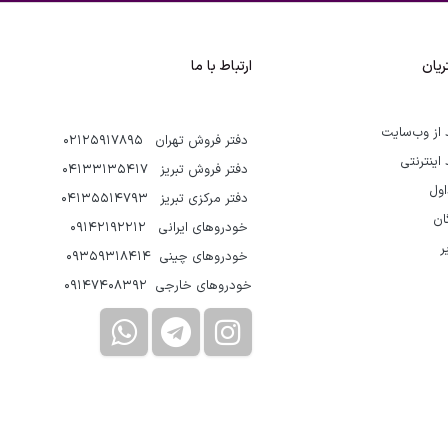
یان
ارتباط با ما
 از وب‌سایت
دفتر فروش تهران 02125917895
 اینترنتی
دفتر فروش تبریز 04133135417
اول
دفتر مرکزی تبریز 04135514793
گان
خودروهای ایرانی 09142192212
ر
خودروهای چینی 09359318414
خودروهای خارجی 09147408392