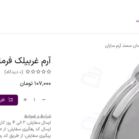
فروشگاه
محصولات
خودرو‌های سبک
برند
درباره ما
وبلاگ
مان سمند آرم سازان
آرم غربیلک فرم
(0 دیدگاه)
107,000
تومان
افز
شرایط و ضوابط
ارسال سفارش: 2 الی 4 روز کاری
ارسال کد رهگیری سفارش: از ط
پیگیری سفارش: از طریق کد ره