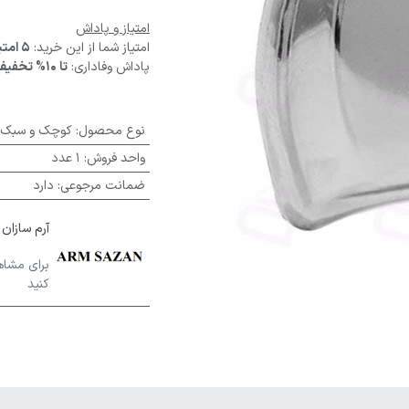
امتیاز و پاداش
امتیاز شما از این خرید:
5 امتیاز
پاداش وفاداری:
تا 10% تخفیف
نوع محصول
:
کوچک و سبک
واحد فروش
:
1 عدد
ضمانت مرجوعی
:
دارد
آرم سازان ARM SAZAN
برای مشاه
کنید