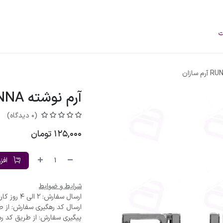
فروشگاه
محصولات
خودرو‌های سبک
برند
درباره ما
وبلاگ
آرم نوشته RUNNA آرم سازان
(0 دیدگاه)
125,000
تومان
افز
شرایط و ضوابط
ارسال سفارش: 2 الی 4 روز کاری
ارسال کد رهگیری سفارش: از ط
پیگیری سفارش: از طریق کد ره