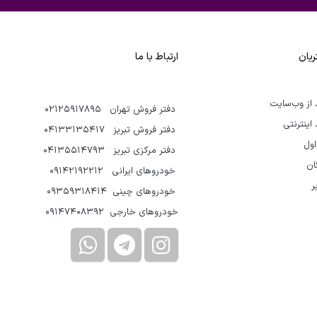
یان
ارتباط با ما
 از وب‌سایت
دفتر فروش تهران 02125917895
 اینترنتی
دفتر فروش تبریز 04133135417
اول
دفتر مرکزی تبریز 04135514793
گان
خودروهای ایرانی 09142192212
ر
خودروهای چینی 09359318414
خودروهای خارجی 09147408392